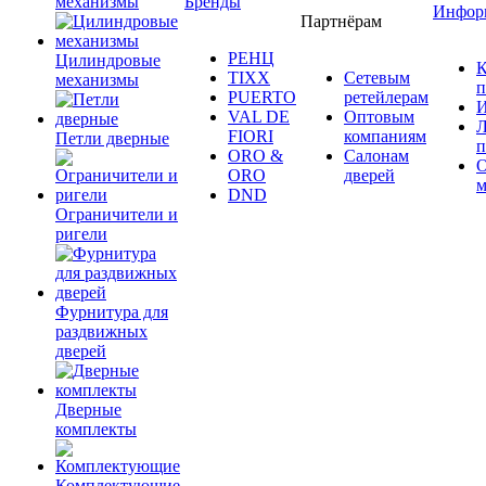
механизмы
Бренды
Инфор
Партнёрам
РЕНЦ
Цилиндровые
К
TIXX
Сетевым
механизмы
п
PUERTO
ретейлерам
И
VAL DE
Оптовым
Л
FIORI
компаниям
Петли дверные
п
ORO &
Салонам
ORO
дверей
м
DND
Ограничители и
ригели
Фурнитура для
раздвижных
дверей
Дверные
комплекты
Комплектующие