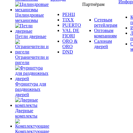
Инфор
Партнёрам
РЕНЦ
Цилиндровые
К
TIXX
Сетевым
механизмы
п
PUERTO
ретейлерам
И
VAL DE
Оптовым
Л
FIORI
компаниям
Петли дверные
п
ORO &
Салонам
ORO
дверей
м
DND
Ограничители и
ригели
Фурнитура для
раздвижных
дверей
Дверные
комплекты
Комплектующие