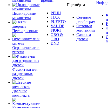
механизмы
Бренды
Инфор
Партнёрам
РЕНЦ
Цилиндровые
К
TIXX
Сетевым
механизмы
п
PUERTO
ретейлерам
И
VAL DE
Оптовым
Л
FIORI
компаниям
Петли дверные
п
ORO &
Салонам
ORO
дверей
м
DND
Ограничители и
ригели
Фурнитура для
раздвижных
дверей
Дверные
комплекты
Комплектующие