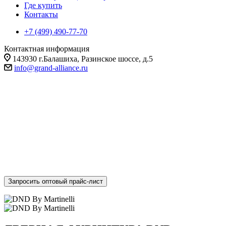
Где купить
Контакты
+7 (499) 490-77-70
Контактная информация
143930 г.Балашиха, Разинское шоссе, д.5
info@grand-alliance.ru
ДВЕРНАЯ ФУРНИТУРА
DND
DND – это дверная фурнитура, уже зарекомендовавшая себя
на российском рынке как воплощение истинно итальянского
качества и стиля.
Запросить оптовый прайс-лист