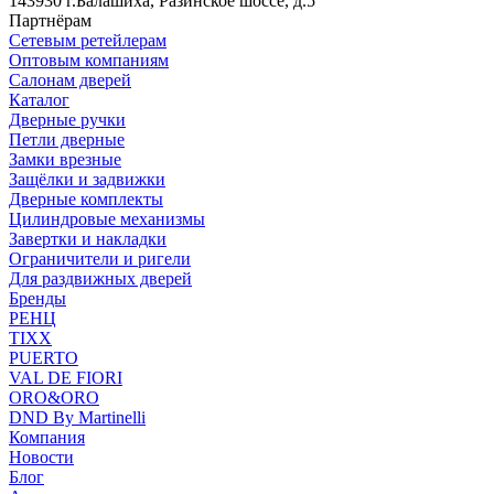
143930 г.Балашиха, Разинское шоссе, д.5
Партнёрам
Сетевым ретейлерам
Оптовым компаниям
Салонам дверей
Каталог
Дверные ручки
Петли дверные
Замки врезные
Защёлки и задвижки
Дверные комплекты
Цилиндровые механизмы
Завертки и накладки
Ограничители и ригели
Для раздвижных дверей
Бренды
РЕНЦ
TIXX
PUERTO
VAL DE FIORI
ORO&ORO
DND By Martinelli
Компания
Новости
Блог