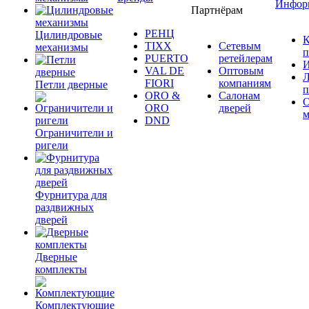
Инфор
Партнёрам
РЕНЦ
Цилиндровые
К
TIXX
Сетевым
механизмы
п
PUERTO
ретейлерам
И
VAL DE
Оптовым
Л
FIORI
компаниям
Петли дверные
п
ORO &
Салонам
ORO
дверей
м
DND
Ограничители и
ригели
Фурнитура для
раздвижных
дверей
Дверные
комплекты
Комплектующие