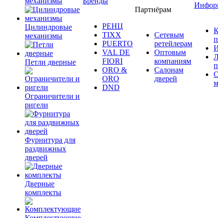
механизмы
Бренды
Инфор
Партнёрам
РЕНЦ
Цилиндровые
К
TIXX
Сетевым
механизмы
п
PUERTO
ретейлерам
И
VAL DE
Оптовым
Л
FIORI
компаниям
Петли дверные
п
ORO &
Салонам
ORO
дверей
м
DND
Ограничители и
ригели
Фурнитура для
раздвижных
дверей
Дверные
комплекты
Комплектующие