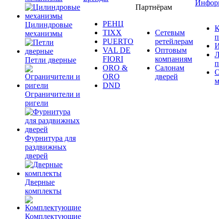
Инфор
Партнёрам
РЕНЦ
Цилиндровые
К
TIXX
Сетевым
механизмы
п
PUERTO
ретейлерам
И
VAL DE
Оптовым
Л
FIORI
компаниям
Петли дверные
п
ORO &
Салонам
ORO
дверей
м
DND
Ограничители и
ригели
Фурнитура для
раздвижных
дверей
Дверные
комплекты
Комплектующие