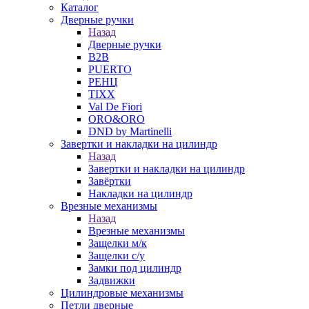
Каталог
Дверные ручки
Назад
Дверные ручки
B2B
PUERTO
РЕНЦ
TIXX
Val De Fiori
ORO&ORO
DND by Martinelli
Завертки и накладки на цилиндр
Назад
Завертки и накладки на цилиндр
Завёртки
Накладки на цилиндр
Врезные механизмы
Назад
Врезные механизмы
Защелки м/к
Защелки с/у
Замки под цилиндр
Задвижки
Цилиндровые механизмы
Петли дверные