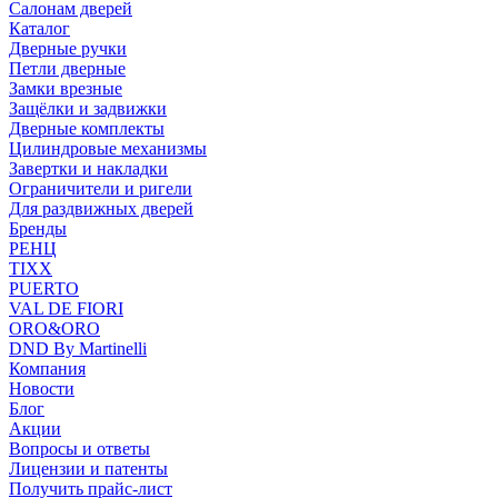
Салонам дверей
Каталог
Дверные ручки
Петли дверные
Замки врезные
Защёлки и задвижки
Дверные комплекты
Цилиндровые механизмы
Завертки и накладки
Ограничители и ригели
Для раздвижных дверей
Бренды
РЕНЦ
TIXX
PUERTO
VAL DE FIORI
ORO&ORO
DND By Martinelli
Компания
Новости
Блог
Акции
Вопросы и ответы
Лицензии и патенты
Получить прайс-лист