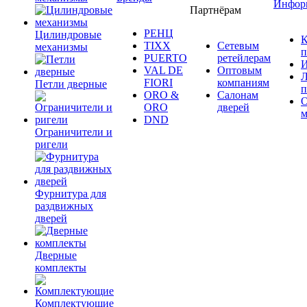
Инфор
Партнёрам
РЕНЦ
Цилиндровые
К
TIXX
Сетевым
механизмы
п
PUERTO
ретейлерам
И
VAL DE
Оптовым
Л
FIORI
компаниям
Петли дверные
п
ORO &
Салонам
ORO
дверей
м
DND
Ограничители и
ригели
Фурнитура для
раздвижных
дверей
Дверные
комплекты
Комплектующие