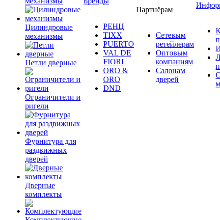
механизмы
Бренды
Инфор
Партнёрам
РЕНЦ
Цилиндровые
К
TIXX
Сетевым
механизмы
п
PUERTO
ретейлерам
И
VAL DE
Оптовым
Л
FIORI
компаниям
Петли дверные
п
ORO &
Салонам
ORO
дверей
м
DND
Ограничители и
ригели
Фурнитура для
раздвижных
дверей
Дверные
комплекты
Комплектующие