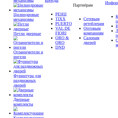
механизмы
Бренды
Инфор
Партнёрам
РЕНЦ
Цилиндровые
К
TIXX
Сетевым
механизмы
п
PUERTO
ретейлерам
И
VAL DE
Оптовым
Л
FIORI
компаниям
Петли дверные
п
ORO &
Салонам
ORO
дверей
м
DND
Ограничители и
ригели
Фурнитура для
раздвижных
дверей
Дверные
комплекты
Комплектующие