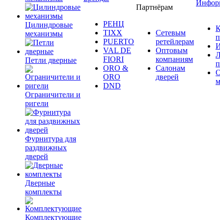
Инфор
Партнёрам
РЕНЦ
Цилиндровые
К
TIXX
Сетевым
механизмы
п
PUERTO
ретейлерам
И
VAL DE
Оптовым
Л
FIORI
компаниям
Петли дверные
п
ORO &
Салонам
ORO
дверей
м
DND
Ограничители и
ригели
Фурнитура для
раздвижных
дверей
Дверные
комплекты
Комплектующие