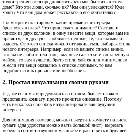
точки зрения гостя предположить, кто мог бы жить в этом
доме? Кто эти люди, сколько их? Чем они увлекаются? Куда
ходят? Что ваш дом может рассказать о его обитателях?
Посмотрите по сторонам: какие предметы интерьера
бросаются в глаза? Что привлекает внимание? Составьте
список из двух колонок: в одну внесите вещи, которые вам не
нравятся, а в другую – любимые, ценные, те, что вызывают
радость. От этого списка можно отталкиваться, выбирая стиль
нового интерьера. Например, если из вашего списка видно,
что вы не любите текстиль, ажурные салфетки и состаренную
мебель, то вам лучше выбрать стили хайтек или минимализм.
А если эти вещи оказались в списке любимых, то вам
подойдет стиль прованс или шебби-шик.
2. Простая визуализация своими руками
И даже если мы определились со стилем, бывает сложно
представить комнату, просто прочитав описание. Поэтому
есть несколько способов визуализировать ваш будущий
интерьер.
Для понимания размеров, можно начертить комнату на листе
бумаги (для удобства можно взять большой лист), вырезать
мебель в соответствующем масштабе и расставить в будущей