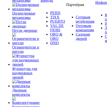
механизмы
Бренды
Инфор
Партнёрам
РЕНЦ
Цилиндровые
К
TIXX
Сетевым
механизмы
п
PUERTO
ретейлерам
И
VAL DE
Оптовым
Л
FIORI
компаниям
Петли дверные
п
ORO &
Салонам
ORO
дверей
м
DND
Ограничители и
ригели
Фурнитура для
раздвижных
дверей
Дверные
комплекты
Комплектующие