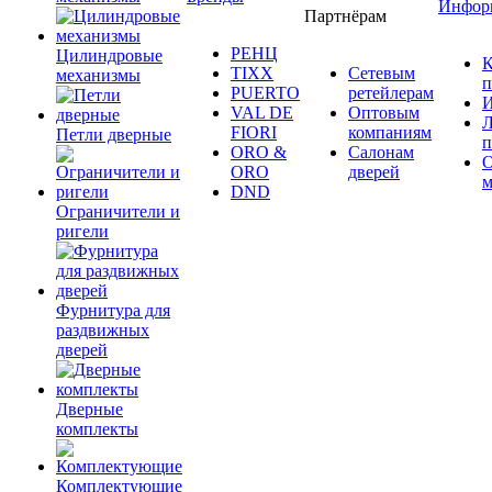
Инфор
Партнёрам
РЕНЦ
Цилиндровые
К
TIXX
Сетевым
механизмы
п
PUERTO
ретейлерам
И
VAL DE
Оптовым
Л
FIORI
компаниям
Петли дверные
п
ORO &
Салонам
ORO
дверей
м
DND
Ограничители и
ригели
Фурнитура для
раздвижных
дверей
Дверные
комплекты
Комплектующие