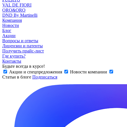
VAL DE FIORI
ORO&ORO
DND By Martinelli
Компания
Новости
Блог
Акции
Вопросы и ответы
Лицензии и патенты
Получить прайс-лист
Где купить?
Контакты
Будьте всегда в курсе!
Акции и спецпредложения
Новости компании
Статьи в блоге
Подписаться