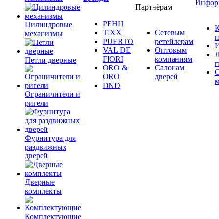
Инфор
Партнёрам
РЕНЦ
Цилиндровые
К
TIXX
Сетевым
механизмы
п
PUERTO
ретейлерам
И
VAL DE
Оптовым
Л
FIORI
компаниям
Петли дверные
п
ORO &
Салонам
ORO
дверей
м
DND
Ограничители и
ригели
Фурнитура для
раздвижных
дверей
Дверные
комплекты
Комплектующие