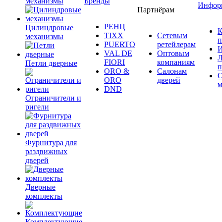
механизмы
Бренды
Инфор
Партнёрам
РЕНЦ
Цилиндровые
К
TIXX
Сетевым
механизмы
п
PUERTO
ретейлерам
И
VAL DE
Оптовым
Л
FIORI
компаниям
Петли дверные
п
ORO &
Салонам
ORO
дверей
м
DND
Ограничители и
ригели
Фурнитура для
раздвижных
дверей
Дверные
комплекты
Комплектующие