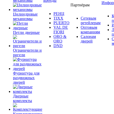
механизмы
Бренды
Инфор
Партнёрам
РЕНЦ
Цилиндровые
К
TIXX
Сетевым
механизмы
п
PUERTO
ретейлерам
И
VAL DE
Оптовым
Л
FIORI
компаниям
Петли дверные
п
ORO &
Салонам
ORO
дверей
м
DND
Ограничители и
ригели
Фурнитура для
раздвижных
дверей
Дверные
комплекты
Комплектующие