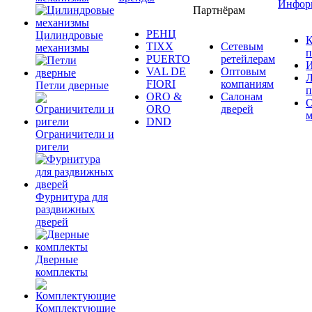
Инфор
Партнёрам
РЕНЦ
Цилиндровые
К
TIXX
Сетевым
механизмы
п
PUERTO
ретейлерам
И
VAL DE
Оптовым
Л
FIORI
компаниям
Петли дверные
п
ORO &
Салонам
ORO
дверей
м
DND
Ограничители и
ригели
Фурнитура для
раздвижных
дверей
Дверные
комплекты
Комплектующие