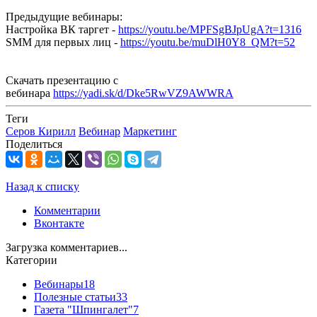
Предыдущие вебинары:
Настройка ВК таргет -
https://youtu.be/MPFSgBJpUgA?t=1316
SMM для первых лиц -
https://youtu.be/muDlH0Y8_QM?t=52
Скачать презентацию с
вебинара
https://yadi.sk/d/Dke5RwVZ9AWWRA
Теги
Серов Кирилл
Вебинар
Маркетинг
Поделиться
Назад к списку
Комментарии
Вконтакте
Загрузка комментариев...
Категории
Вебинары
18
Полезные статьи
33
Газета "Шпингалет"
7