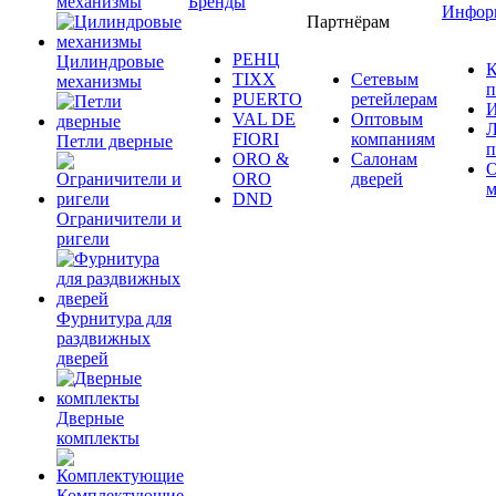
механизмы
Бренды
Инфор
Партнёрам
РЕНЦ
Цилиндровые
К
TIXX
Сетевым
механизмы
п
PUERTO
ретейлерам
И
VAL DE
Оптовым
Л
FIORI
компаниям
Петли дверные
п
ORO &
Салонам
ORO
дверей
м
DND
Ограничители и
ригели
Фурнитура для
раздвижных
дверей
Дверные
комплекты
Комплектующие