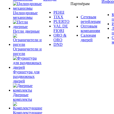
Инфор
Партнёрам
РЕНЦ
Цилиндровые
К
TIXX
Сетевым
механизмы
п
PUERTO
ретейлерам
И
VAL DE
Оптовым
Л
FIORI
компаниям
Петли дверные
п
ORO &
Салонам
ORO
дверей
м
DND
Ограничители и
ригели
Фурнитура для
раздвижных
дверей
Дверные
комплекты
Комплектующие