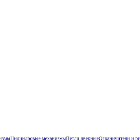
низмы
Цилиндровые механизмы
Петли дверные
Ограничители и р