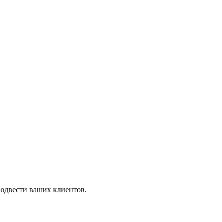
 могут сорвать планы и подвести ваших клиентов.