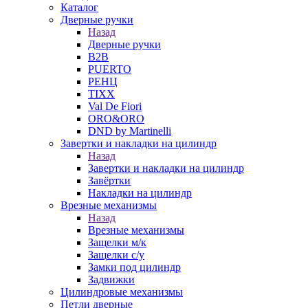
Каталог
Дверные ручки
Назад
Дверные ручки
B2B
PUERTO
РЕНЦ
TIXX
Val De Fiori
ORO&ORO
DND by Martinelli
Завертки и накладки на цилиндр
Назад
Завертки и накладки на цилиндр
Завёртки
Накладки на цилиндр
Врезные механизмы
Назад
Врезные механизмы
Защелки м/к
Защелки с/у
Замки под цилиндр
Задвижки
Цилиндровые механизмы
Петли дверные