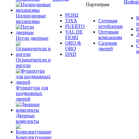
Инфор
Партнёрам
РЕНЦ
Цилиндровые
К
TIXX
Сетевым
механизмы
п
PUERTO
ретейлерам
И
VAL DE
Оптовым
Л
FIORI
компаниям
Петли дверные
п
ORO &
Салонам
ORO
дверей
м
DND
Ограничители и
ригели
Фурнитура для
раздвижных
дверей
Дверные
комплекты
Комплектующие