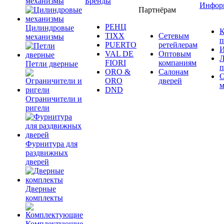
механизмы
Бренды
Инфор
Партнёрам
РЕНЦ
Цилиндровые
К
TIXX
Сетевым
механизмы
п
PUERTO
ретейлерам
И
VAL DE
Оптовым
Л
FIORI
компаниям
Петли дверные
п
ORO &
Салонам
ORO
дверей
м
DND
Ограничители и
ригели
Фурнитура для
раздвижных
дверей
Дверные
комплекты
Комплектующие