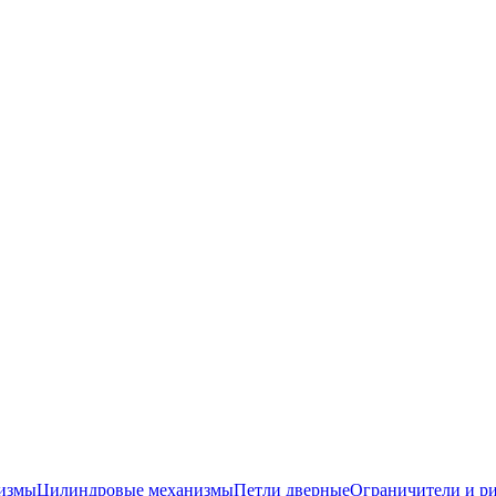
низмы
Цилиндровые механизмы
Петли дверные
Ограничители и р