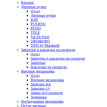
Каталог
Дверные ручки
Назад
Дверные ручки
B2B
PUERTO
РЕНЦ
TIXX
Val De Fiori
ORO&ORO
DND by Martinelli
Завертки и накладки на цилиндр
Назад
Завертки и накладки на цилиндр
Завёртки
Накладки на цилиндр
Врезные механизмы
Назад
Врезные механизмы
Защелки м/к
Защелки с/у
Замки под цилиндр
Задвижки
Цилиндровые механизмы
Петли дверные