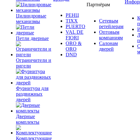
Инфор
Партнёрам
РЕНЦ
Цилиндровые
К
TIXX
Сетевым
механизмы
п
PUERTO
ретейлерам
И
VAL DE
Оптовым
Л
FIORI
компаниям
Петли дверные
п
ORO &
Салонам
ORO
дверей
м
DND
Ограничители и
ригели
Фурнитура для
раздвижных
дверей
Дверные
комплекты
Комплектующие