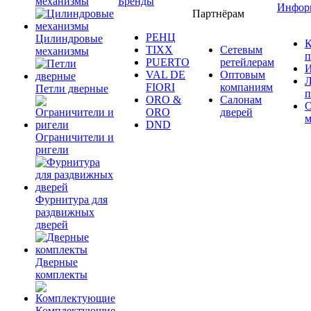
механизмы
Бренды
Инфор
Партнёрам
РЕНЦ
Цилиндровые
К
TIXX
Сетевым
механизмы
п
PUERTO
ретейлерам
И
VAL DE
Оптовым
Л
FIORI
компаниям
Петли дверные
п
ORO &
Салонам
ORO
дверей
м
DND
Ограничители и
ригели
Фурнитура для
раздвижных
дверей
Дверные
комплекты
Комплектующие