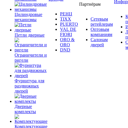
Инфор
Партнёрам
РЕНЦ
Цилиндровые
К
TIXX
Сетевым
механизмы
п
PUERTO
ретейлерам
И
VAL DE
Оптовым
Л
FIORI
компаниям
Петли дверные
п
ORO &
Салонам
ORO
дверей
м
DND
Ограничители и
ригели
Фурнитура для
раздвижных
дверей
Дверные
комплекты
Комплектующие