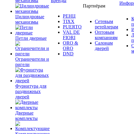
механизмы
Бренды
Инфор
Партнёрам
РЕНЦ
Цилиндровые
К
TIXX
Сетевым
механизмы
п
PUERTO
ретейлерам
И
VAL DE
Оптовым
Л
FIORI
компаниям
Петли дверные
п
ORO &
Салонам
ORO
дверей
м
DND
Ограничители и
ригели
Фурнитура для
раздвижных
дверей
Дверные
комплекты
Комплектующие