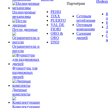
Инфор
Партнёрам
РЕНЦ
Цилиндровые
К
TIXX
Сетевым
механизмы
п
PUERTO
ретейлерам
И
VAL DE
Оптовым
Л
FIORI
компаниям
Петли дверные
п
ORO &
Салонам
ORO
дверей
м
DND
Ограничители и
ригели
Фурнитура для
раздвижных
дверей
Дверные
комплекты
Комплектующие