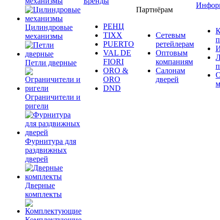
механизмы
Бренды
Инфор
Партнёрам
РЕНЦ
Цилиндровые
К
TIXX
Сетевым
механизмы
п
PUERTO
ретейлерам
И
VAL DE
Оптовым
Л
FIORI
компаниям
Петли дверные
п
ORO &
Салонам
ORO
дверей
м
DND
Ограничители и
ригели
Фурнитура для
раздвижных
дверей
Дверные
комплекты
Комплектующие