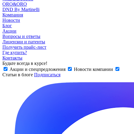
ORO&ORO
DND By Martinelli
Компания
Новости
Блог
Акции
Вопросы и ответы
Лицензии и патенты
Получить прайс-лист
Где купить?
Контакты
Будьте всегда в курсе!
Акции и спецпредложения
Новости компании
Статьи в блоге
Подписаться