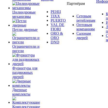
Инфор
Партнёрам
РЕНЦ
Цилиндровые
К
TIXX
Сетевым
механизмы
п
PUERTO
ретейлерам
И
VAL DE
Оптовым
Л
FIORI
компаниям
Петли дверные
п
ORO &
Салонам
ORO
дверей
м
DND
Ограничители и
ригели
Фурнитура для
раздвижных
дверей
Дверные
комплекты
Комплектующие