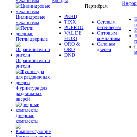
механизмы
Бренды
Инфор
Партнёрам
РЕНЦ
Цилиндровые
К
TIXX
Сетевым
механизмы
п
PUERTO
ретейлерам
И
VAL DE
Оптовым
Л
FIORI
компаниям
Петли дверные
п
ORO &
Салонам
ORO
дверей
м
DND
Ограничители и
ригели
Фурнитура для
раздвижных
дверей
Дверные
комплекты
Комплектующие