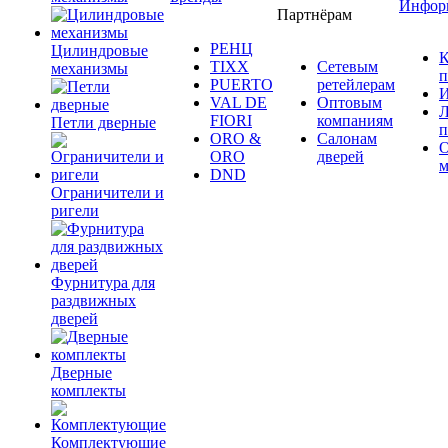
Инфор
Партнёрам
РЕНЦ
Цилиндровые
К
TIXX
Сетевым
механизмы
п
PUERTO
ретейлерам
И
VAL DE
Оптовым
Л
FIORI
компаниям
Петли дверные
п
ORO &
Салонам
ORO
дверей
м
DND
Ограничители и
ригели
Фурнитура для
раздвижных
дверей
Дверные
комплекты
Комплектующие