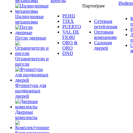
механизмы
Бренды
Инфор
Партнёрам
РЕНЦ
Цилиндровые
К
TIXX
Сетевым
механизмы
п
PUERTO
ретейлерам
И
VAL DE
Оптовым
Л
FIORI
компаниям
Петли дверные
п
ORO &
Салонам
ORO
дверей
м
DND
Ограничители и
ригели
Фурнитура для
раздвижных
дверей
Дверные
комплекты
Комплектующие