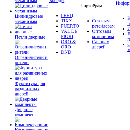
механизмы
Бренды
Инфор
Партнёрам
РЕНЦ
Цилиндровые
К
TIXX
Сетевым
механизмы
п
PUERTO
ретейлерам
И
VAL DE
Оптовым
Л
FIORI
компаниям
Петли дверные
п
ORO &
Салонам
ORO
дверей
м
DND
Ограничители и
ригели
Фурнитура для
раздвижных
дверей
Дверные
комплекты
Комплектующие