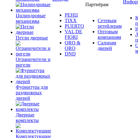
Инфор
Партнёрам
РЕНЦ
Цилиндровые
К
TIXX
Сетевым
механизмы
п
PUERTO
ретейлерам
И
VAL DE
Оптовым
Л
FIORI
компаниям
Петли дверные
п
ORO &
Салонам
ORO
дверей
м
DND
Ограничители и
ригели
Фурнитура для
раздвижных
дверей
Дверные
комплекты
Комплектующие