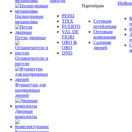
механизмы
Бренды
Инфор
Партнёрам
РЕНЦ
Цилиндровые
К
TIXX
Сетевым
механизмы
п
PUERTO
ретейлерам
И
VAL DE
Оптовым
Л
FIORI
компаниям
Петли дверные
п
ORO &
Салонам
ORO
дверей
м
DND
Ограничители и
ригели
Фурнитура для
раздвижных
дверей
Дверные
комплекты
Комплектующие