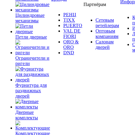
Инфор
Партнёрам
РЕНЦ
Цилиндровые
К
TIXX
Сетевым
механизмы
п
PUERTO
ретейлерам
И
VAL DE
Оптовым
Л
FIORI
компаниям
Петли дверные
п
ORO &
Салонам
ORO
дверей
м
DND
Ограничители и
ригели
Фурнитура для
раздвижных
дверей
Дверные
комплекты
Комплектующие