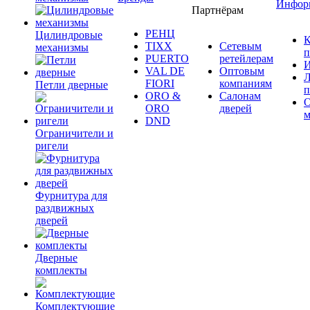
Инфор
Партнёрам
РЕНЦ
Цилиндровые
К
TIXX
Сетевым
механизмы
п
PUERTO
ретейлерам
И
VAL DE
Оптовым
Л
FIORI
компаниям
Петли дверные
п
ORO &
Салонам
ORO
дверей
м
DND
Ограничители и
ригели
Фурнитура для
раздвижных
дверей
Дверные
комплекты
Комплектующие