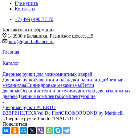
Где купить
Контакты
+7 (499) 490-77-70
Контактная информация
143930 г.Балашиха, Разинское шоссе, д.5
info@grand-alliance.ru
Главная
-
Каталог
-
Дверные ручки для межкомнатных дверей
Дверные ручки
Завертки и накладки на цилиндр
Врезные
механизмы
Цилиндровые механизмы
Петли
дверные
Ограничители и ригели
Фурнитура для раздвижных
дверей
Дверные комплекты
Комплектующие
-
Дверные ручки PUERTO
B2B
РЕНЦ
TIXX
Val De Fiori
ORO&ORO
DND by Martinelli
-
Дверные ручки Puerto "INAL 511-17"
Поделиться