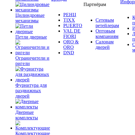
Инфор
Партнёрам
РЕНЦ
Цилиндровые
К
TIXX
Сетевым
механизмы
п
PUERTO
ретейлерам
И
VAL DE
Оптовым
Л
FIORI
компаниям
Петли дверные
п
ORO &
Салонам
ORO
дверей
м
DND
Ограничители и
ригели
Фурнитура для
раздвижных
дверей
Дверные
комплекты
Комплектующие