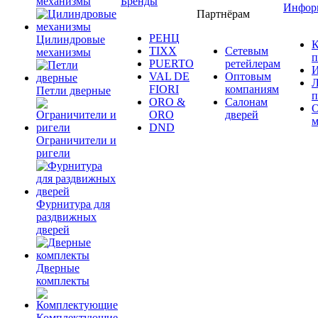
механизмы
Бренды
Инфор
Партнёрам
РЕНЦ
Цилиндровые
К
TIXX
Сетевым
механизмы
п
PUERTO
ретейлерам
И
VAL DE
Оптовым
Л
FIORI
компаниям
Петли дверные
п
ORO &
Салонам
ORO
дверей
м
DND
Ограничители и
ригели
Фурнитура для
раздвижных
дверей
Дверные
комплекты
Комплектующие