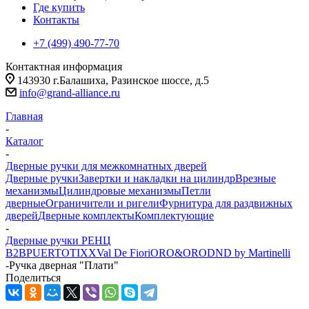
Где купить
Контакты
+7 (499) 490-77-70
Контактная информация
143930 г.Балашиха, Разинское шоссе, д.5
info@grand-alliance.ru
Главная
-
Каталог
-
Дверные ручки для межкомнатных дверей
Дверные ручки
Завертки и накладки на цилиндр
Врезные
механизмы
Цилиндровые механизмы
Петли
дверные
Ограничители и ригели
Фурнитура для раздвижных
дверей
Дверные комплекты
Комплектующие
-
Дверные ручки РЕНЦ
B2B
PUERTO
TIXX
Val De Fiori
ORO&ORO
DND by Martinelli
-
Ручка дверная "Плати"
Поделиться