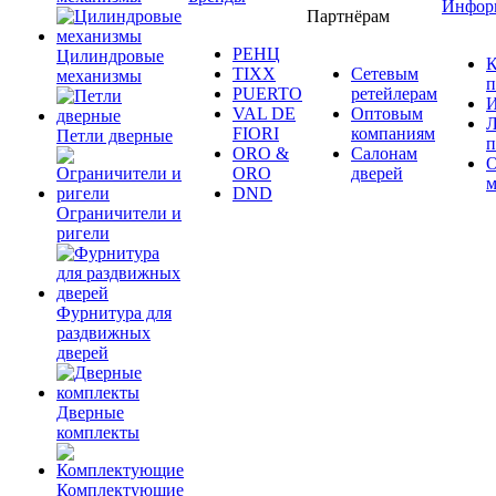
Инфор
Партнёрам
РЕНЦ
Цилиндровые
К
TIXX
Сетевым
механизмы
п
PUERTO
ретейлерам
И
VAL DE
Оптовым
Л
FIORI
компаниям
Петли дверные
п
ORO &
Салонам
ORO
дверей
м
DND
Ограничители и
ригели
Фурнитура для
раздвижных
дверей
Дверные
комплекты
Комплектующие