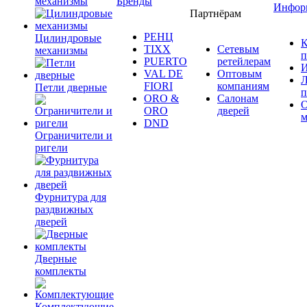
механизмы
Бренды
Инфор
Партнёрам
РЕНЦ
Цилиндровые
К
TIXX
Сетевым
механизмы
п
PUERTO
ретейлерам
И
VAL DE
Оптовым
Л
FIORI
компаниям
Петли дверные
п
ORO &
Салонам
ORO
дверей
м
DND
Ограничители и
ригели
Фурнитура для
раздвижных
дверей
Дверные
комплекты
Комплектующие