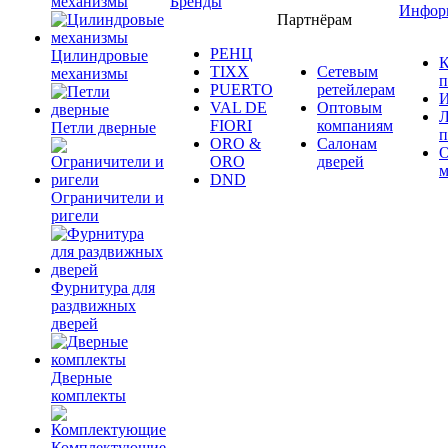
механизмы
Бренды
Инфор
Партнёрам
РЕНЦ
Цилиндровые
К
TIXX
Сетевым
механизмы
п
PUERTO
ретейлерам
И
VAL DE
Оптовым
Л
FIORI
компаниям
Петли дверные
п
ORO &
Салонам
ORO
дверей
м
DND
Ограничители и
ригели
Фурнитура для
раздвижных
дверей
Дверные
комплекты
Комплектующие