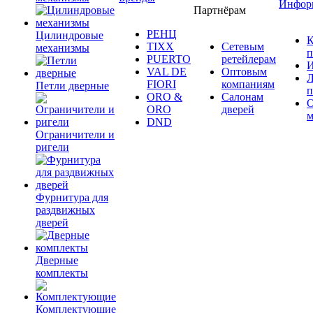
Инфор
Партнёрам
РЕНЦ
Цилиндровые
К
TIXX
Сетевым
механизмы
п
PUERTO
ретейлерам
И
VAL DE
Оптовым
Л
FIORI
компаниям
Петли дверные
п
ORO &
Салонам
ORO
дверей
м
DND
Ограничители и
ригели
Фурнитура для
раздвижных
дверей
Дверные
комплекты
Комплектующие