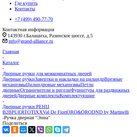
Где купить
Контакты
+7 (499) 490-77-70
Контактная информация
143930 г.Балашиха, Разинское шоссе, д.5
info@grand-alliance.ru
Главная
-
Каталог
-
Дверные ручки для межкомнатных дверей
Дверные ручки
Завертки и накладки на цилиндр
Врезные
механизмы
Цилиндровые механизмы
Петли
дверные
Ограничители и ригели
Фурнитура для раздвижных
дверей
Дверные комплекты
Комплектующие
-
Дверные ручки РЕНЦ
B2B
PUERTO
TIXX
Val De Fiori
ORO&ORO
DND by Martinelli
-
Ручка дверная "Энна"
Поделиться