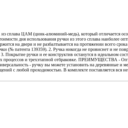
 из сплава ЦАМ (цинк-алюминий-медь), который отличается осо
о стоимости дня использования ручки из этого сплава наибо
 на двери и не разбалтывается на протяжении всего срока и
чки (№ патента 139359). 2. Ручка никогда не провиснет и не по
3. Покрытие ручки и ее конструктив останутся в идеальном сос
ых процессов и трехэтапной отбраковке. ПРЕИМУЩЕСТВА - Опти
иверсальность - ручку вы можете установить на деревянные и ме
ений с любой проходимостью. В комплекте поставляется вся не