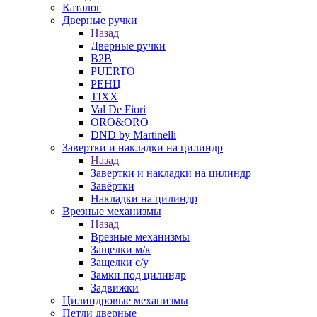
Каталог
Дверные ручки
Назад
Дверные ручки
B2B
PUERTO
РЕНЦ
TIXX
Val De Fiori
ORO&ORO
DND by Martinelli
Завертки и накладки на цилиндр
Назад
Завертки и накладки на цилиндр
Завёртки
Накладки на цилиндр
Врезные механизмы
Назад
Врезные механизмы
Защелки м/к
Защелки с/у
Замки под цилиндр
Задвижки
Цилиндровые механизмы
Петли дверные