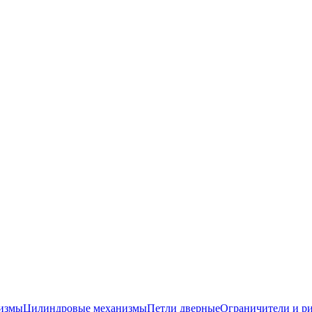
низмы
Цилиндровые механизмы
Петли дверные
Ограничители и р