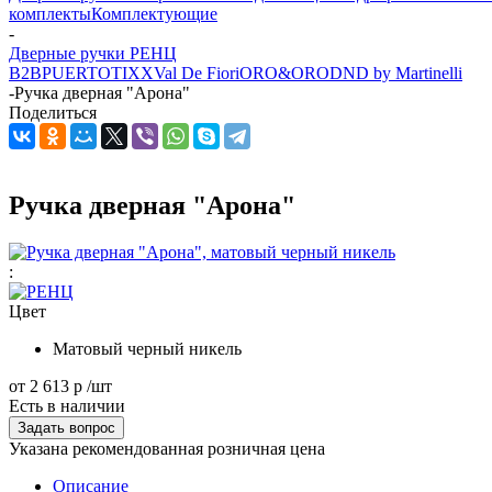
комплекты
Комплектующие
-
Дверные ручки РЕНЦ
B2B
PUERTO
TIXX
Val De Fiori
ORO&ORO
DND by Martinelli
-
Ручка дверная "Арона"
Поделиться
Ручка дверная "Арона"
:
Цвет
Матовый черный никель
от
2 613 р
/шт
Есть в наличии
Задать вопрос
Указана рекомендованная розничная цена
Описание