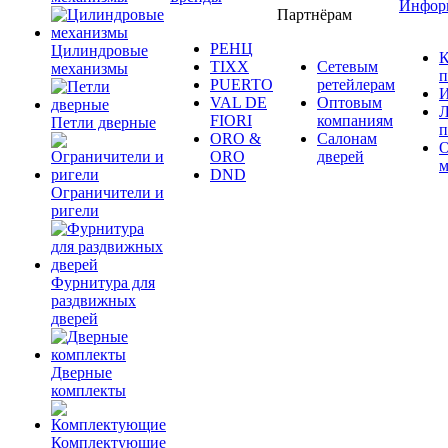
Инфор
Партнёрам
РЕНЦ
Цилиндровые
К
TIXX
Сетевым
механизмы
п
PUERTO
ретейлерам
И
VAL DE
Оптовым
Л
FIORI
компаниям
Петли дверные
п
ORO &
Салонам
ORO
дверей
м
DND
Ограничители и
ригели
Фурнитура для
раздвижных
дверей
Дверные
комплекты
Комплектующие