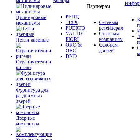
механизмы
Бренды
Инфор
Партнёрам
РЕНЦ
Цилиндровые
К
TIXX
Сетевым
механизмы
п
PUERTO
ретейлерам
И
VAL DE
Оптовым
Л
FIORI
компаниям
Петли дверные
п
ORO &
Салонам
ORO
дверей
м
DND
Ограничители и
ригели
Фурнитура для
раздвижных
дверей
Дверные
комплекты
Комплектующие