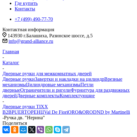
Где купить
Контакты
+7 (499) 490-77-70
Контактная информация
143930 г.Балашиха, Разинское шоссе, д.5
info@grand-alliance.ru
Главная
-
Каталог
-
Дверные ручки для межкомнатных дверей
Дверные ручки
Завертки и накладки на цилиндр
Врезные
механизмы
Цилиндровые механизмы
Петли
дверные
Ограничители и ригели
Фурнитура для раздвижных
дверей
Дверные комплекты
Комплектующие
-
Дверные ручки TIXX
B2B
PUERTO
РЕНЦ
Val De Fiori
ORO&ORO
DND by Martinelli
-
Ручка дв. "Нерина"
Поделиться