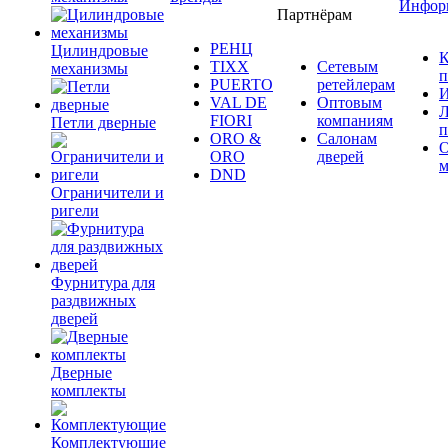
Инфор
Партнёрам
РЕНЦ
Цилиндровые
К
TIXX
Сетевым
механизмы
п
PUERTO
ретейлерам
И
VAL DE
Оптовым
Л
FIORI
компаниям
Петли дверные
п
ORO &
Салонам
ORO
дверей
м
DND
Ограничители и
ригели
Фурнитура для
раздвижных
дверей
Дверные
комплекты
Комплектующие