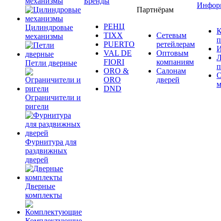
механизмы
Бренды
Инфор
Партнёрам
РЕНЦ
Цилиндровые
К
TIXX
Сетевым
механизмы
п
PUERTO
ретейлерам
И
VAL DE
Оптовым
Л
FIORI
компаниям
Петли дверные
п
ORO &
Салонам
ORO
дверей
м
DND
Ограничители и
ригели
Фурнитура для
раздвижных
дверей
Дверные
комплекты
Комплектующие