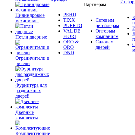
Инфор
Партнёрам
РЕНЦ
Цилиндровые
К
TIXX
Сетевым
механизмы
п
PUERTO
ретейлерам
И
VAL DE
Оптовым
Л
FIORI
компаниям
Петли дверные
п
ORO &
Салонам
ORO
дверей
м
DND
Ограничители и
ригели
Фурнитура для
раздвижных
дверей
Дверные
комплекты
Комплектующие