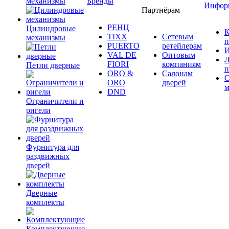
механизмы
Бренды
Инфор
Партнёрам
РЕНЦ
Цилиндровые
К
TIXX
Сетевым
механизмы
п
PUERTO
ретейлерам
И
VAL DE
Оптовым
Л
FIORI
компаниям
Петли дверные
п
ORO &
Салонам
ORO
дверей
м
DND
Ограничители и
ригели
Фурнитура для
раздвижных
дверей
Дверные
комплекты
Комплектующие