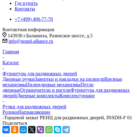
Где купить
Контакты
+7 (499) 490-77-70
Контактная информация
143930 г.Балашиха, Разинское шоссе, д.5
info@grand-alliance.ru
Главная
-
Каталог
-
Фурнитура для раздвижных дверей
Дверные ручки
Завертки и накладки на цилиндр
Врезные
механизмы
Цилиндровые механизмы
Петли
дверные
Ограничители и ригели
Фурнитура для раздвижных
дверей
Дверные комплекты
Комплектующие
-
Ручки для раздвижных дверей
Ролики
Направляющие
-
Торцевой захват РЕНЦ для раздвижных дверей, INSDH-F 01
Поделиться