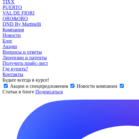
TIXX
PUERTO
VAL DE FIORI
ORO&ORO
DND By Martinelli
Компания
Новости
Блог
Акции
Вопросы и ответы
Лицензии и патенты
Получить прайс-лист
Где купить?
Контакты
Будьте всегда в курсе!
Акции и спецпредложения
Новости компании
Статьи в блоге
Подписаться