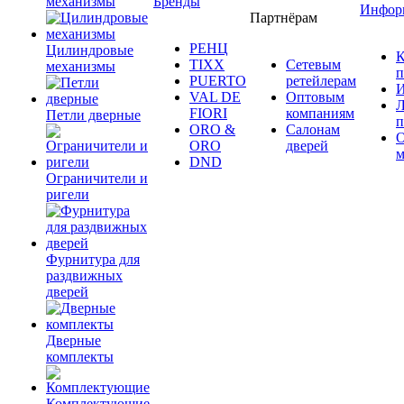
механизмы
Бренды
Инфор
Партнёрам
РЕНЦ
Цилиндровые
К
TIXX
Сетевым
механизмы
п
PUERTO
ретейлерам
И
VAL DE
Оптовым
Л
FIORI
компаниям
Петли дверные
п
ORO &
Салонам
ORO
дверей
м
DND
Ограничители и
ригели
Фурнитура для
раздвижных
дверей
Дверные
комплекты
Комплектующие