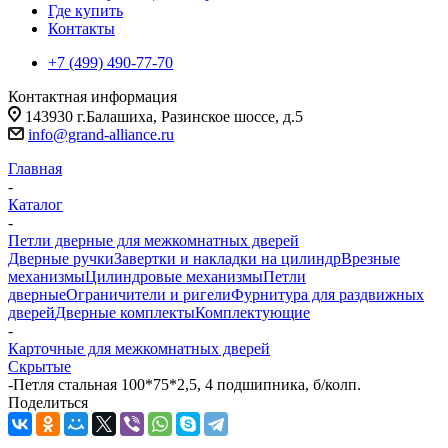
Где купить
Контакты
+7 (499) 490-77-70
Контактная информация
143930 г.Балашиха, Разинское шоссе, д.5
info@grand-alliance.ru
Главная
-
Каталог
-
Петли дверные для межкомнатных дверей
Дверные ручки
Завертки и накладки на цилиндр
Врезные
механизмы
Цилиндровые механизмы
Петли
дверные
Ограничители и ригели
Фурнитура для раздвижных
дверей
Дверные комплекты
Комплектующие
-
Карточные для межкомнатных дверей
Скрытые
-
Петля стальная 100*75*2,5, 4 подшипника, б/колп.
Поделиться