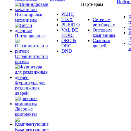
Инфор
Партнёрам
РЕНЦ
Цилиндровые
К
TIXX
Сетевым
механизмы
п
PUERTO
ретейлерам
И
VAL DE
Оптовым
Л
FIORI
компаниям
Петли дверные
п
ORO &
Салонам
ORO
дверей
м
DND
Ограничители и
ригели
Фурнитура для
раздвижных
дверей
Дверные
комплекты
Комплектующие