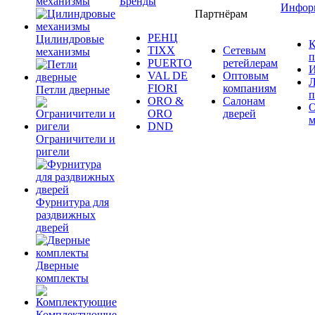
механизмы
Бренды
Инфор
Партнёрам
РЕНЦ
Цилиндровые
К
TIXX
Сетевым
механизмы
п
PUERTO
ретейлерам
И
VAL DE
Оптовым
Л
FIORI
компаниям
Петли дверные
п
ORO &
Салонам
ORO
дверей
м
DND
Ограничители и
ригели
Фурнитура для
раздвижных
дверей
Дверные
комплекты
Комплектующие