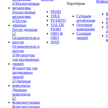
Инфор
Партнёрам
РЕНЦ
Цилиндровые
К
TIXX
Сетевым
механизмы
п
PUERTO
ретейлерам
И
VAL DE
Оптовым
Л
FIORI
компаниям
Петли дверные
п
ORO &
Салонам
ORO
дверей
м
DND
Ограничители и
ригели
Фурнитура для
раздвижных
дверей
Дверные
комплекты
Комплектующие