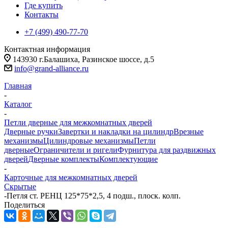
Где купить
Контакты
+7 (499) 490-77-70
Контактная информация
143930 г.Балашиха, Разинское шоссе, д.5
info@grand-alliance.ru
Главная
-
Каталог
-
Петли дверные для межкомнатных дверей
Дверные ручки
Завертки и накладки на цилиндр
Врезные
механизмы
Цилиндровые механизмы
Петли
дверные
Ограничители и ригели
Фурнитура для раздвижных
дверей
Дверные комплекты
Комплектующие
-
Карточные для межкомнатных дверей
Скрытые
-
Петля ст. РЕНЦ 125*75*2,5, 4 подш., плоск. колп.
Поделиться