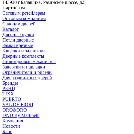
143930 г.Балашиха, Разинское шоссе, д.5
Партнёрам
Сетевым ретейлерам
Оптовым компаниям
Салонам дверей
Каталог
Дверные ручки
Петли дверные
Замки врезные
Защёлки и задвижки
Дверные комплекты
Цилиндровые механизмы
Завертки и накладки
Ограничители и ригели
Для раздвижных дверей
Бренды
РЕНЦ
TIXX
PUERTO
VAL DE FIORI
ORO&ORO
DND By Martinelli
Компания
Новости
Блог