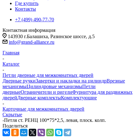
Где купить
Контакты
+7 (499) 490-77-70
Контактная информация
143930 г.Балашиха, Разинское шоссе, д.5
info@grand-alliance.ru
Главная
-
Каталог
-
Петли дверные для межкомнатных дверей
Дверные ручки
Завертки и накладки на цилиндр
Врезные
механизмы
Цилиндровые механизмы
Петли
дверные
Ограничители и ригели
Фурнитура для раздвижных
дверей
Дверные комплекты
Комплектующие
-
Карточные для межкомнатных дверей
Скрытые
-
Петля ст. РЕНЦ 100*75*2,5, левая, плоск. колп.
Поделиться