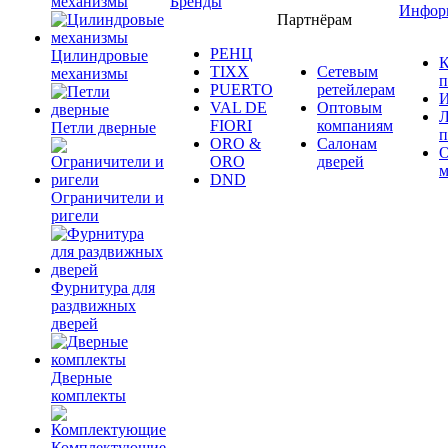
механизмы
Бренды
Инфор
Партнёрам
РЕНЦ
Цилиндровые
К
TIXX
Сетевым
механизмы
п
PUERTO
ретейлерам
И
VAL DE
Оптовым
Л
FIORI
компаниям
Петли дверные
п
ORO &
Салонам
ORO
дверей
м
DND
Ограничители и
ригели
Фурнитура для
раздвижных
дверей
Дверные
комплекты
Комплектующие