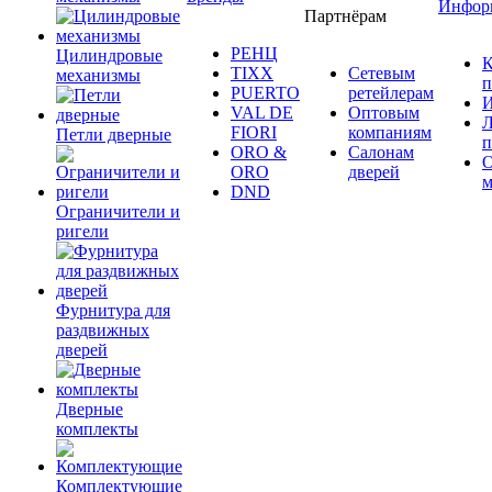
Инфор
Партнёрам
РЕНЦ
Цилиндровые
К
TIXX
Сетевым
механизмы
п
PUERTO
ретейлерам
И
VAL DE
Оптовым
Л
FIORI
компаниям
Петли дверные
п
ORO &
Салонам
ORO
дверей
м
DND
Ограничители и
ригели
Фурнитура для
раздвижных
дверей
Дверные
комплекты
Комплектующие