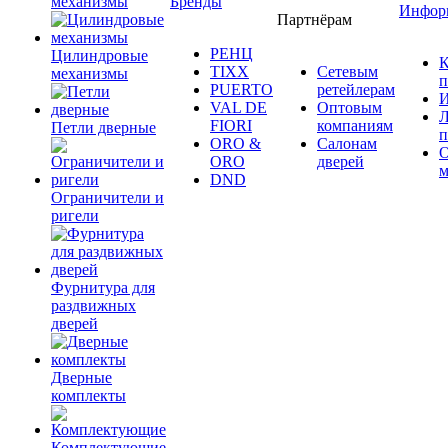
механизмы
Бренды
Инфор
Партнёрам
РЕНЦ
Цилиндровые
К
TIXX
Сетевым
механизмы
п
PUERTO
ретейлерам
И
VAL DE
Оптовым
Л
FIORI
компаниям
Петли дверные
п
ORO &
Салонам
ORO
дверей
м
DND
Ограничители и
ригели
Фурнитура для
раздвижных
дверей
Дверные
комплекты
Комплектующие