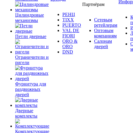
Инфор
Партнёрам
РЕНЦ
Цилиндровые
К
TIXX
Сетевым
механизмы
п
PUERTO
ретейлерам
И
VAL DE
Оптовым
Л
FIORI
компаниям
Петли дверные
п
ORO &
Салонам
ORO
дверей
м
DND
Ограничители и
ригели
Фурнитура для
раздвижных
дверей
Дверные
комплекты
Комплектующие