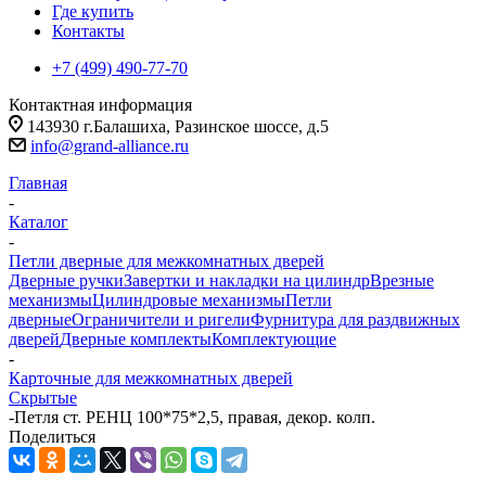
Где купить
Контакты
+7 (499) 490-77-70
Контактная информация
143930 г.Балашиха, Разинское шоссе, д.5
info@grand-alliance.ru
Главная
-
Каталог
-
Петли дверные для межкомнатных дверей
Дверные ручки
Завертки и накладки на цилиндр
Врезные
механизмы
Цилиндровые механизмы
Петли
дверные
Ограничители и ригели
Фурнитура для раздвижных
дверей
Дверные комплекты
Комплектующие
-
Карточные для межкомнатных дверей
Скрытые
-
Петля ст. РЕНЦ 100*75*2,5, правая, декор. колп.
Поделиться