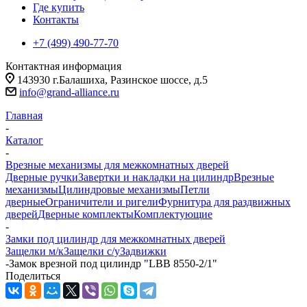
Где купить
Контакты
+7 (499) 490-77-70
Контактная информация
143930 г.Балашиха, Разинское шоссе, д.5
info@grand-alliance.ru
Главная
-
Каталог
-
Врезные механизмы для межкомнатных дверей
Дверные ручки
Завертки и накладки на цилиндр
Врезные
механизмы
Цилиндровые механизмы
Петли
дверные
Ограничители и ригели
Фурнитура для раздвижных
дверей
Дверные комплекты
Комплектующие
-
Замки под цилиндр для межкомнатных дверей
Защелки м/к
Защелки с/у
Задвижки
-
Замок врезной под цилиндр "LBB 8550-2/1"
Поделиться