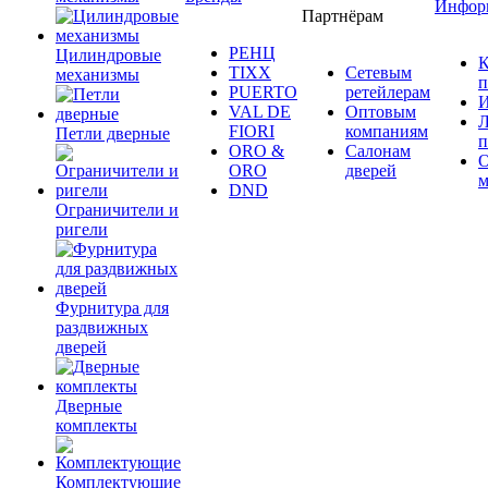
Инфор
Партнёрам
РЕНЦ
Цилиндровые
К
TIXX
Сетевым
механизмы
п
PUERTO
ретейлерам
И
VAL DE
Оптовым
Л
FIORI
компаниям
Петли дверные
п
ORO &
Салонам
ORO
дверей
м
DND
Ограничители и
ригели
Фурнитура для
раздвижных
дверей
Дверные
комплекты
Комплектующие