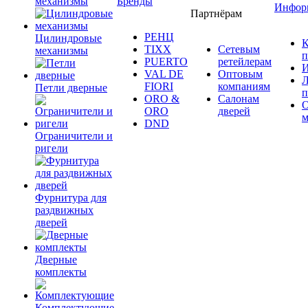
механизмы
Бренды
Инфор
Партнёрам
РЕНЦ
Цилиндровые
К
TIXX
Сетевым
механизмы
п
PUERTO
ретейлерам
И
VAL DE
Оптовым
Л
FIORI
компаниям
Петли дверные
п
ORO &
Салонам
ORO
дверей
м
DND
Ограничители и
ригели
Фурнитура для
раздвижных
дверей
Дверные
комплекты
Комплектующие