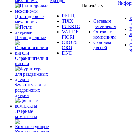
механизмы
Бренды
Инфор
Партнёрам
РЕНЦ
Цилиндровые
К
TIXX
Сетевым
механизмы
п
PUERTO
ретейлерам
И
VAL DE
Оптовым
Л
FIORI
компаниям
Петли дверные
п
ORO &
Салонам
ORO
дверей
м
DND
Ограничители и
ригели
Фурнитура для
раздвижных
дверей
Дверные
комплекты
Комплектующие