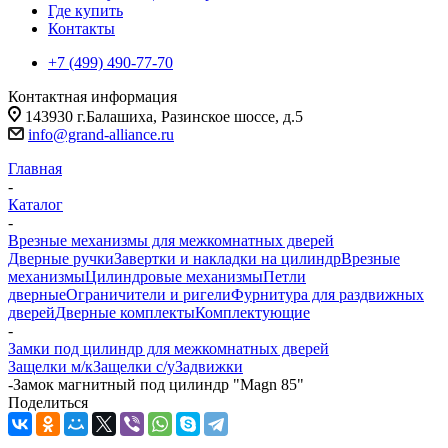
Где купить
Контакты
+7 (499) 490-77-70
Контактная информация
143930 г.Балашиха, Разинское шоссе, д.5
info@grand-alliance.ru
Главная
-
Каталог
-
Врезные механизмы для межкомнатных дверей
Дверные ручки
Завертки и накладки на цилиндр
Врезные
механизмы
Цилиндровые механизмы
Петли
дверные
Ограничители и ригели
Фурнитура для раздвижных
дверей
Дверные комплекты
Комплектующие
-
Замки под цилиндр для межкомнатных дверей
Защелки м/к
Защелки с/у
Задвижки
-
Замок магнитный под цилиндр "Magn 85"
Поделиться