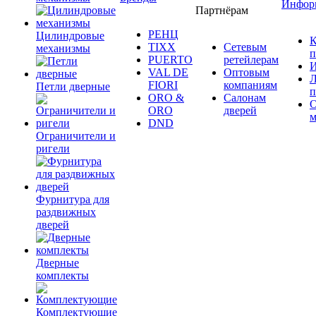
Инфор
Партнёрам
РЕНЦ
Цилиндровые
К
TIXX
Сетевым
механизмы
п
PUERTO
ретейлерам
И
VAL DE
Оптовым
Л
FIORI
компаниям
Петли дверные
п
ORO &
Салонам
ORO
дверей
м
DND
Ограничители и
ригели
Фурнитура для
раздвижных
дверей
Дверные
комплекты
Комплектующие