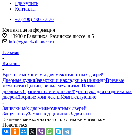
Где купить
Контакты
+7 (499) 490-77-70
Контактная информация
143930 г.Балашиха, Разинское шоссе, д.5
info@grand-alliance.ru
Главная
-
Каталог
-
Врезные механизмы для межкомнатных дверей
Дверные ручки
Завертки и накладки на цилиндр
Врезные
механизмы
Цилиндровые механизмы
Петли
дверные
Ограничители и ригели
Фурнитура для раздвижных
дверей
Дверные комплекты
Комплектующие
-
Защелки м/к для межкомнатных дверей
Защелки с/у
Замки под цилиндр
Задвижки
-
Защелка межкомнатная с пластиковым язычком
Поделиться