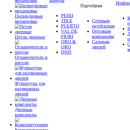
механизмы
Бренды
Инфор
Партнёрам
РЕНЦ
Цилиндровые
К
TIXX
Сетевым
механизмы
п
PUERTO
ретейлерам
И
VAL DE
Оптовым
Л
FIORI
компаниям
Петли дверные
п
ORO &
Салонам
ORO
дверей
м
DND
Ограничители и
ригели
Фурнитура для
раздвижных
дверей
Дверные
комплекты
Комплектующие