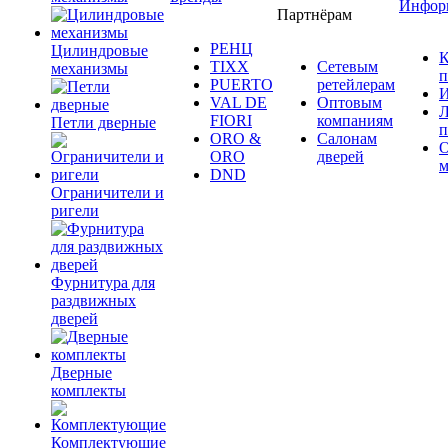
Инфор
Партнёрам
РЕНЦ
Цилиндровые
К
TIXX
Сетевым
механизмы
п
PUERTO
ретейлерам
И
VAL DE
Оптовым
Л
FIORI
компаниям
Петли дверные
п
ORO &
Салонам
ORO
дверей
м
DND
Ограничители и
ригели
Фурнитура для
раздвижных
дверей
Дверные
комплекты
Комплектующие