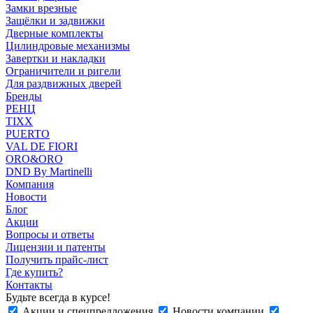
Замки врезные
Защёлки и задвижки
Дверные комплекты
Цилиндровые механизмы
Завертки и накладки
Ограничители и ригели
Для раздвижных дверей
Бренды
РЕНЦ
TIXX
PUERTO
VAL DE FIORI
ORO&ORO
DND By Martinelli
Компания
Новости
Блог
Акции
Вопросы и ответы
Лицензии и патенты
Получить прайс-лист
Где купить?
Контакты
Будьте всегда в курсе!
Акции и спецпредложения
Новости компании