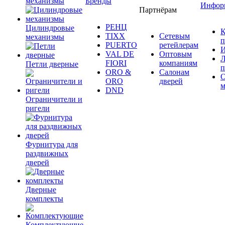
механизмы
Бренды
Инфор
Партнёрам
РЕНЦ
Цилиндровые
К
TIXX
Сетевым
механизмы
п
PUERTO
ретейлерам
И
VAL DE
Оптовым
Л
FIORI
компаниям
Петли дверные
п
ORO &
Салонам
ORO
дверей
м
DND
Ограничители и
ригели
Фурнитура для
раздвижных
дверей
Дверные
комплекты
Комплектующие