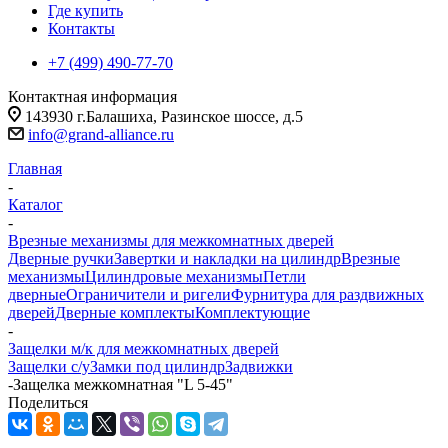
Где купить
Контакты
+7 (499) 490-77-70
Контактная информация
143930 г.Балашиха, Разинское шоссе, д.5
info@grand-alliance.ru
Главная
-
Каталог
-
Врезные механизмы для межкомнатных дверей
Дверные ручки
Завертки и накладки на цилиндр
Врезные
механизмы
Цилиндровые механизмы
Петли
дверные
Ограничители и ригели
Фурнитура для раздвижных
дверей
Дверные комплекты
Комплектующие
-
Защелки м/к для межкомнатных дверей
Защелки с/у
Замки под цилиндр
Задвижки
-
Защелка межкомнатная "L 5-45"
Поделиться