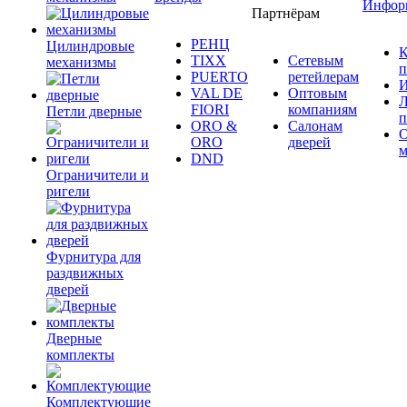
Инфор
Партнёрам
РЕНЦ
Цилиндровые
К
TIXX
Сетевым
механизмы
п
PUERTO
ретейлерам
И
VAL DE
Оптовым
Л
FIORI
компаниям
Петли дверные
п
ORO &
Салонам
ORO
дверей
м
DND
Ограничители и
ригели
Фурнитура для
раздвижных
дверей
Дверные
комплекты
Комплектующие