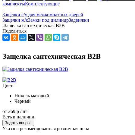
комплекты
Комплектующие
-
Защелки с/у для межкомнатных дверей
Защелки м/к
Замки под цилиндр
Задвижки
-
Защелка сантехническая B2B
Поделиться
Защелка сантехническая B2B
:
Цвет
Никель матовый
Черный
от
269 р
/шт
Есть в наличии
Задать вопрос
Указана рекомендованная розничная цена