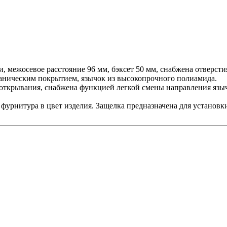
, межосевое расстояние 96 мм, бэксет 50 мм, снабжена отверст
аническим покрытием, язычок из высокопрочного полиамида.
о открывания, снабжена функцией легкой смены направления яз
 фурнитура в цвет изделия. Защелка предназначена для установ