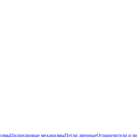
низмы
Цилиндровые механизмы
Петли дверные
Ограничители и р