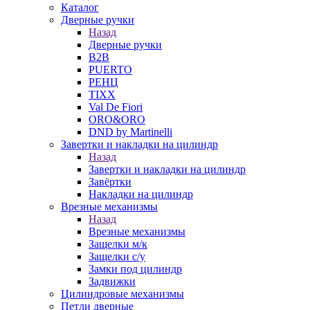
Каталог
Дверные ручки
Назад
Дверные ручки
B2B
PUERTO
РЕНЦ
TIXX
Val De Fiori
ORO&ORO
DND by Martinelli
Завертки и накладки на цилиндр
Назад
Завертки и накладки на цилиндр
Завёртки
Накладки на цилиндр
Врезные механизмы
Назад
Врезные механизмы
Защелки м/к
Защелки с/у
Замки под цилиндр
Задвижки
Цилиндровые механизмы
Петли дверные