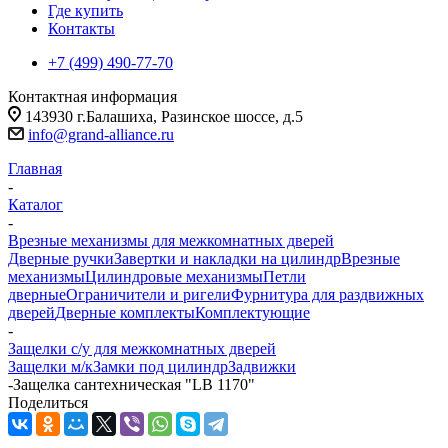
Где купить
Контакты
+7 (499) 490-77-70
Контактная информация
143930 г.Балашиха, Разинское шоссе, д.5
info@grand-alliance.ru
Главная
-
Каталог
-
Врезные механизмы для межкомнатных дверей
Дверные ручки
Завертки и накладки на цилиндр
Врезные
механизмы
Цилиндровые механизмы
Петли
дверные
Ограничители и ригели
Фурнитура для раздвижных
дверей
Дверные комплекты
Комплектующие
-
Защелки с/у для межкомнатных дверей
Защелки м/к
Замки под цилиндр
Задвижки
-
Защелка сантехническая "LB 1170"
Поделиться