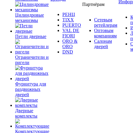
Инфор
Партнёрам
РЕНЦ
Цилиндровые
К
TIXX
Сетевым
механизмы
п
PUERTO
ретейлерам
И
VAL DE
Оптовым
Л
FIORI
компаниям
Петли дверные
п
ORO &
Салонам
ORO
дверей
м
DND
Ограничители и
ригели
Фурнитура для
раздвижных
дверей
Дверные
комплекты
Комплектующие