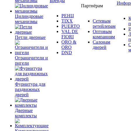
механизмы
Бренды
Инфор
Партнёрам
РЕНЦ
Цилиндровые
К
TIXX
Сетевым
механизмы
п
PUERTO
ретейлерам
И
VAL DE
Оптовым
Л
FIORI
компаниям
Петли дверные
п
ORO &
Салонам
ORO
дверей
м
DND
Ограничители и
ригели
Фурнитура для
раздвижных
дверей
Дверные
комплекты
Комплектующие