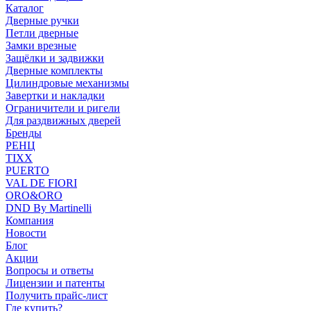
Каталог
Дверные ручки
Петли дверные
Замки врезные
Защёлки и задвижки
Дверные комплекты
Цилиндровые механизмы
Завертки и накладки
Ограничители и ригели
Для раздвижных дверей
Бренды
РЕНЦ
TIXX
PUERTO
VAL DE FIORI
ORO&ORO
DND By Martinelli
Компания
Новости
Блог
Акции
Вопросы и ответы
Лицензии и патенты
Получить прайс-лист
Где купить?