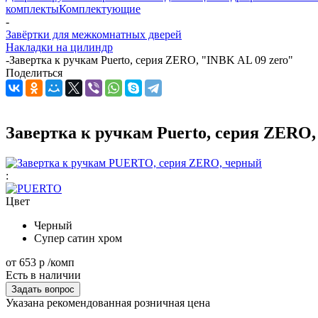
комплекты
Комплектующие
-
Завёртки для межкомнатных дверей
Накладки на цилиндр
-
Завертка к ручкам Puerto, серия ZERO, "INBK AL 09 zero"
Поделиться
Завертка к ручкам Puerto, серия ZERO,
:
Цвет
Черный
Супер сатин хром
от
653 р
/комп
Есть в наличии
Задать вопрос
Указана рекомендованная розничная цена