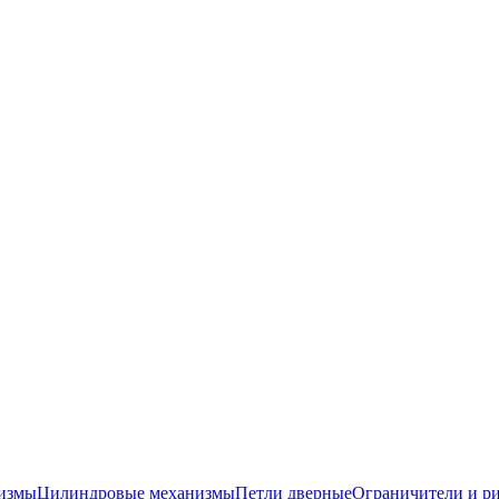
низмы
Цилиндровые механизмы
Петли дверные
Ограничители и р