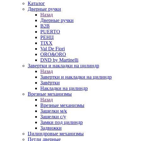
Каталог
Дверные ручки
Назад
Дверные ручки
B2B
PUERTO
РЕНЦ
TIXX
Val De Fiori
ORO&ORO
DND by Martinelli
Завертки и накладки на цилиндр
Назад
Завертки и накладки на цилиндр
Завёртки
Накладки на цилиндр
Врезные механизмы
Назад
Врезные механизмы
Защелки м/к
Защелки с/у
Замки под цилиндр
Задвижки
Цилиндровые механизмы
Петли дверные