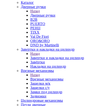
Каталог
Дверные ручки
Назад
Дверные ручки
B2B
PUERTO
РЕНЦ
TIXX
Val De Fiori
ORO&ORO
DND by Martinelli
Завертки и накладки на цилиндр
Назад
Завертки и накладки на цилиндр
Завёртки
Накладки на цилиндр
Врезные механизмы
Назад
Врезные механизмы
Защелки м/к
Защелки с/у
Замки под цилиндр
Задвижки
Цилиндровые механизмы
Петли дверные