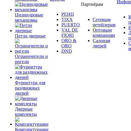
Инфор
Партнёрам
РЕНЦ
Цилиндровые
К
TIXX
Сетевым
механизмы
п
PUERTO
ретейлерам
И
VAL DE
Оптовым
Л
FIORI
компаниям
Петли дверные
п
ORO &
Салонам
ORO
дверей
м
DND
Ограничители и
ригели
Фурнитура для
раздвижных
дверей
Дверные
комплекты
Комплектующие