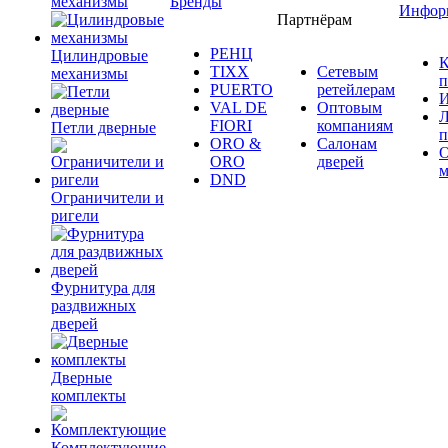
механизмы
Бренды
Инфор
Партнёрам
РЕНЦ
Цилиндровые
К
TIXX
Сетевым
механизмы
п
PUERTO
ретейлерам
И
VAL DE
Оптовым
Л
FIORI
компаниям
Петли дверные
п
ORO &
Салонам
ORO
дверей
м
DND
Ограничители и
ригели
Фурнитура для
раздвижных
дверей
Дверные
комплекты
Комплектующие