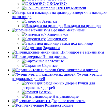
ORO&ORO
DND by Martinelli
Завертки и накладки
на цилиндр
Завёртки
Накладки на цилиндр
Врезные механизмы
Защелки м/к
Защелки с/у
Замки под цилиндр
Задвижки
Цилиндровые механизмы
Петли дверные
Карточные
Скрытые
Ограничители и ригели
Фурнитура для
раздвижных дверей
Ручки для
раздвижных дверей
Ролики
Направляющие
Дверные комплекты
Комплектующие