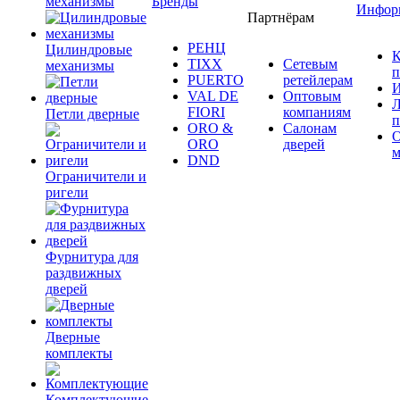
механизмы
Бренды
Инфор
Партнёрам
РЕНЦ
Цилиндровые
К
TIXX
Сетевым
механизмы
п
PUERTO
ретейлерам
И
VAL DE
Оптовым
Л
FIORI
компаниям
Петли дверные
п
ORO &
Салонам
ORO
дверей
м
DND
Ограничители и
ригели
Фурнитура для
раздвижных
дверей
Дверные
комплекты
Комплектующие