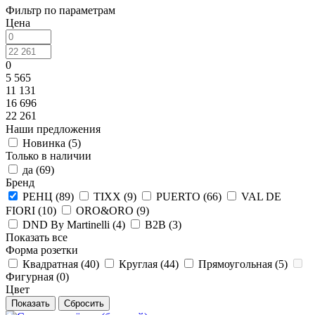
Фильтр по параметрам
Цена
0
5 565
11 131
16 696
22 261
Наши предложения
Новинка (
5
)
Только в наличии
да (
69
)
Бренд
РЕНЦ (
89
)
TIXX (
9
)
PUERTO (
66
)
VAL DE
FIORI (
10
)
ORO&ORO (
9
)
DND By Martinelli (
4
)
B2B (
3
)
Показать все
Форма розетки
Квадратная (
40
)
Круглая (
44
)
Прямоугольная (
5
)
Фигурная (
0
)
Цвет
Сбросить