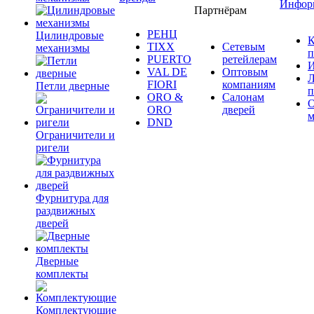
Инфор
Партнёрам
РЕНЦ
Цилиндровые
К
TIXX
Сетевым
механизмы
п
PUERTO
ретейлерам
И
VAL DE
Оптовым
Л
FIORI
компаниям
Петли дверные
п
ORO &
Салонам
ORO
дверей
м
DND
Ограничители и
ригели
Фурнитура для
раздвижных
дверей
Дверные
комплекты
Комплектующие