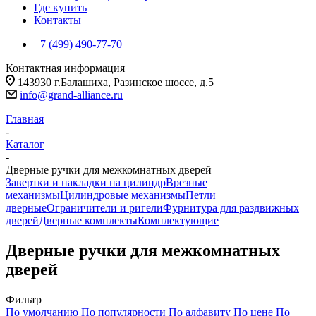
Где купить
Контакты
+7 (499) 490-77-70
Контактная информация
143930 г.Балашиха, Разинское шоссе, д.5
info@grand-alliance.ru
Главная
-
Каталог
-
Дверные ручки для межкомнатных дверей
Завертки и накладки на цилиндр
Врезные
механизмы
Цилиндровые механизмы
Петли
дверные
Ограничители и ригели
Фурнитура для раздвижных
дверей
Дверные комплекты
Комплектующие
Дверные ручки для межкомнатных
дверей
Фильтр
По умолчанию
По популярности
По алфавиту
По цене
По