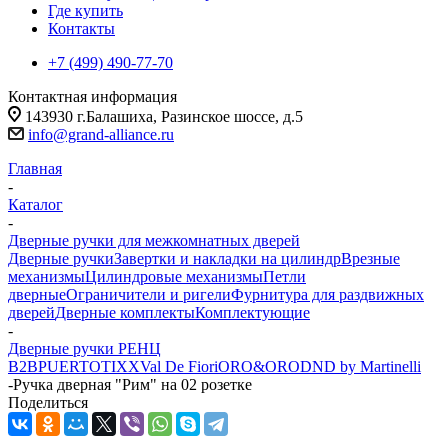
Где купить
Контакты
+7 (499) 490-77-70
Контактная информация
143930 г.Балашиха, Разинское шоссе, д.5
info@grand-alliance.ru
Главная
-
Каталог
-
Дверные ручки для межкомнатных дверей
Дверные ручки
Завертки и накладки на цилиндр
Врезные
механизмы
Цилиндровые механизмы
Петли
дверные
Ограничители и ригели
Фурнитура для раздвижных
дверей
Дверные комплекты
Комплектующие
-
Дверные ручки РЕНЦ
B2B
PUERTO
TIXX
Val De Fiori
ORO&ORO
DND by Martinelli
-
Ручка дверная "Рим" на 02 розетке
Поделиться