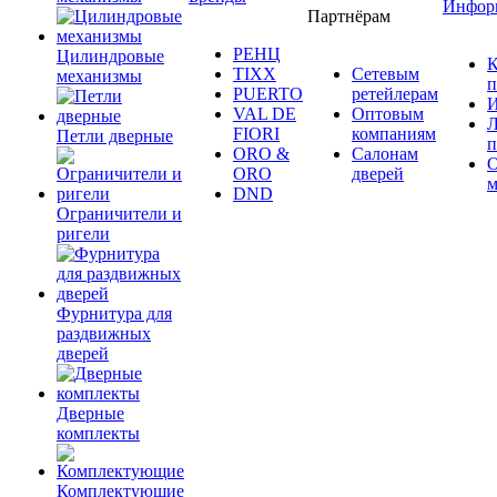
Инфор
Партнёрам
РЕНЦ
Цилиндровые
К
TIXX
Сетевым
механизмы
п
PUERTO
ретейлерам
И
VAL DE
Оптовым
Л
FIORI
компаниям
Петли дверные
п
ORO &
Салонам
ORO
дверей
м
DND
Ограничители и
ригели
Фурнитура для
раздвижных
дверей
Дверные
комплекты
Комплектующие