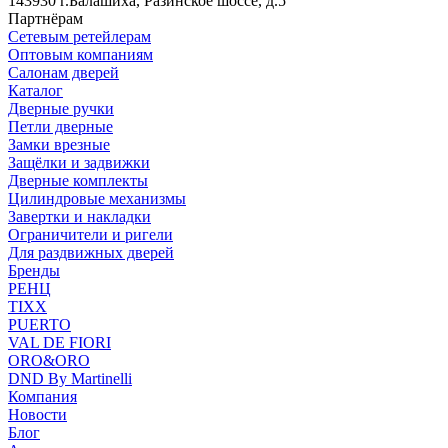
143930 г.Балашиха, Разинское шоссе, д.5
Партнёрам
Сетевым ретейлерам
Оптовым компаниям
Салонам дверей
Каталог
Дверные ручки
Петли дверные
Замки врезные
Защёлки и задвижки
Дверные комплекты
Цилиндровые механизмы
Завертки и накладки
Ограничители и ригели
Для раздвижных дверей
Бренды
РЕНЦ
TIXX
PUERTO
VAL DE FIORI
ORO&ORO
DND By Martinelli
Компания
Новости
Блог