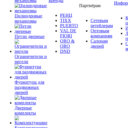
механизмы
Бренды
Инфор
Партнёрам
РЕНЦ
Цилиндровые
К
TIXX
Сетевым
механизмы
п
PUERTO
ретейлерам
И
VAL DE
Оптовым
Л
FIORI
компаниям
Петли дверные
п
ORO &
Салонам
ORO
дверей
м
DND
Ограничители и
ригели
Фурнитура для
раздвижных
дверей
Дверные
комплекты
Комплектующие