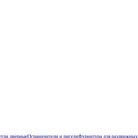
етли дверные
Ограничители и ригели
Фурнитура для раздвижных