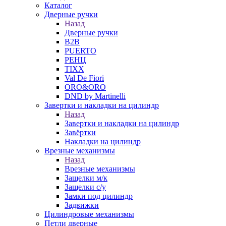
Каталог
Дверные ручки
Назад
Дверные ручки
B2B
PUERTO
РЕНЦ
TIXX
Val De Fiori
ORO&ORO
DND by Martinelli
Завертки и накладки на цилиндр
Назад
Завертки и накладки на цилиндр
Завёртки
Накладки на цилиндр
Врезные механизмы
Назад
Врезные механизмы
Защелки м/к
Защелки с/у
Замки под цилиндр
Задвижки
Цилиндровые механизмы
Петли дверные