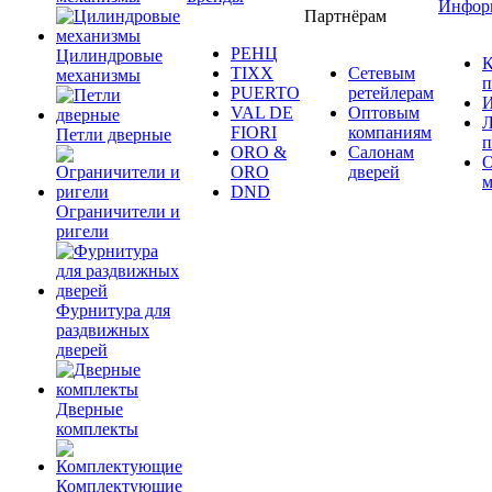
Инфор
Партнёрам
РЕНЦ
Цилиндровые
К
TIXX
Сетевым
механизмы
п
PUERTO
ретейлерам
И
VAL DE
Оптовым
Л
FIORI
компаниям
Петли дверные
п
ORO &
Салонам
ORO
дверей
м
DND
Ограничители и
ригели
Фурнитура для
раздвижных
дверей
Дверные
комплекты
Комплектующие