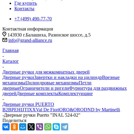
Где купить
Контакты
+7 (499) 490-77-70
Контактная информация
143930 г.Балашиха, Разинское шоссе, д.5
info@grand-alliance.ru
Главная
-
Каталог
-
Дверные ручки для межкомнатных дверей
Дверные ручки
Завертки и накладки на цилиндр
Врезные
механизмы
Цилиндровые механизмы
Петли
дверные
Ограничители и ригели
Фурнитура для раздвижных
дверей
Дверные комплекты
Комплектующие
-
Дверные ручки PUERTO
B2B
РЕНЦ
TIXX
Val De Fiori
ORO&ORO
DND by Martinelli
-
Дверные ручки Puerto "INAL 524-02"
Поделиться