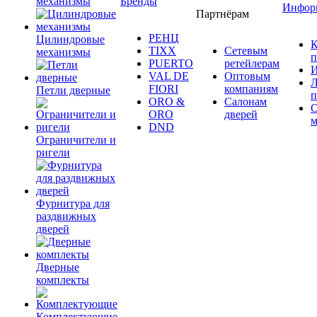
механизмы
Бренды
Инфор
Партнёрам
РЕНЦ
Цилиндровые
К
TIXX
Сетевым
механизмы
п
PUERTO
ретейлерам
И
VAL DE
Оптовым
Л
FIORI
компаниям
Петли дверные
п
ORO &
Салонам
ORO
дверей
м
DND
Ограничители и
ригели
Фурнитура для
раздвижных
дверей
Дверные
комплекты
Комплектующие