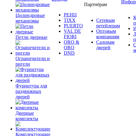
Инфор
Партнёрам
РЕНЦ
Цилиндровые
К
TIXX
Сетевым
механизмы
п
PUERTO
ретейлерам
И
VAL DE
Оптовым
Л
FIORI
компаниям
Петли дверные
п
ORO &
Салонам
ORO
дверей
м
DND
Ограничители и
ригели
Фурнитура для
раздвижных
дверей
Дверные
комплекты
Комплектующие