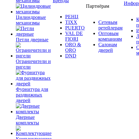
механизмы
Бренды
Инфор
Партнёрам
РЕНЦ
Цилиндровые
К
TIXX
Сетевым
механизмы
п
PUERTO
ретейлерам
И
VAL DE
Оптовым
Л
FIORI
компаниям
Петли дверные
п
ORO &
Салонам
ORO
дверей
м
DND
Ограничители и
ригели
Фурнитура для
раздвижных
дверей
Дверные
комплекты
Комплектующие