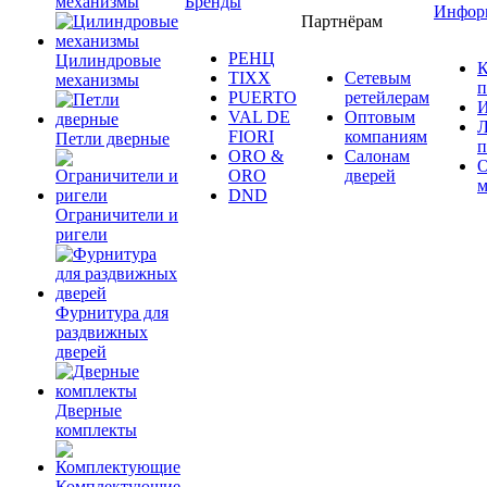
механизмы
Бренды
Инфор
Партнёрам
РЕНЦ
Цилиндровые
К
TIXX
Сетевым
механизмы
п
PUERTO
ретейлерам
И
VAL DE
Оптовым
Л
FIORI
компаниям
Петли дверные
п
ORO &
Салонам
ORO
дверей
м
DND
Ограничители и
ригели
Фурнитура для
раздвижных
дверей
Дверные
комплекты
Комплектующие