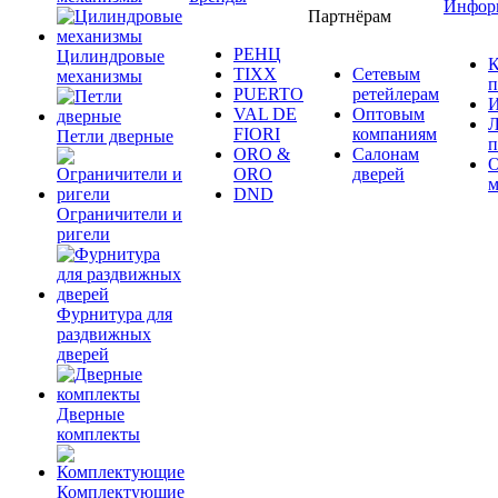
Инфор
Партнёрам
РЕНЦ
Цилиндровые
К
TIXX
Сетевым
механизмы
п
PUERTO
ретейлерам
И
VAL DE
Оптовым
Л
FIORI
компаниям
Петли дверные
п
ORO &
Салонам
ORO
дверей
м
DND
Ограничители и
ригели
Фурнитура для
раздвижных
дверей
Дверные
комплекты
Комплектующие